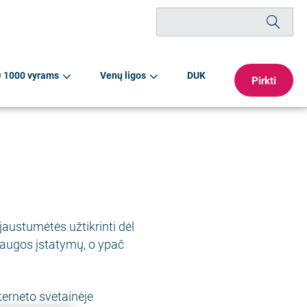
Paieška
® 1000 vyrams
Venų ligos
DUK
Pirkti
austumėtės užtikrinti dėl
ugos įstatymų, o ypač
erneto svetainėje