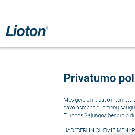
Pereiti
į
pagrindinį
turinį
Privatumo pol
Mes gerbiame savo interneto sv
savo asmens duomenų saugumo
Europos Sąjungos bendrojo d
UAB “BERLIN CHEMIE MENARINI 