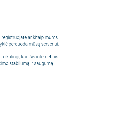
siregistruojate ar kitaip mums
yklė perduoda mūsų serveriui.
ikalingi, kad šis internetinis
eikimo stabilumą ir saugumą