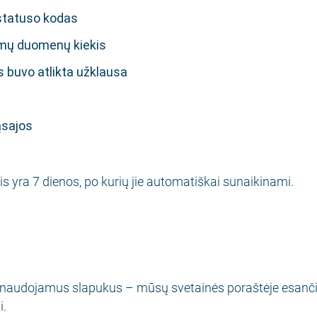
statuso kodas
amų duomenų kiekis
os buvo atlikta užklausa
ąsajos
 yra 7 dienos, po kurių jie automatiškai sunaikinami.
 naudojamus slapukus – mūsų svetainės poraštėje esanč
i.