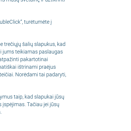
bleClick“, turėtumėte į
 trečiųjų šalių slapukus, kad
oti jums teikiamas paslaugas
atpažinti pakartotinai
atiškai ištrinami praėjus
eičiai. Norėdami tai padaryti,
ymus taip, kad slapukai jūsų
įspėjimas. Tačiau jei jūsų
.