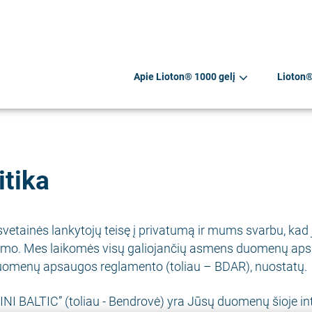
Apie Lioton® 1000 gelį
Lioton
itika
etainės lankytojų teisę į privatumą ir mums svarbu, kad j
. Mes laikomės visų galiojančių asmens duomenų apsa
uomenų apsaugos reglamento (toliau – BDAR), nuostatų.
BALTIC” (toliau - Bendrovė) yra Jūsų duomenų šioje int