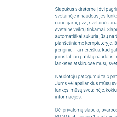
Slapukus skirstome į dvi pagrin
svetainėje ir naudotis jos funkci
naudojami, pvz., svetainės anal
svetainė veiktų tinkamai. Slap
automatiškai sukuria jūsų narš
planšetiniame kompiuteryje, i
įrenginiu. Tai nereiškia, kad g
jums labiau patiktų naudotis
lankėtės atskiruose mūsų svet
Naudotojų patogumui taip pat 
Jums vėl apsilankius mūsų sve
lankęsi mūsų svetainėje, kokius
informacijos.
Dėl privalomų slapukų svarbo
BDAR 6 straipsnio 1 pastraipos 