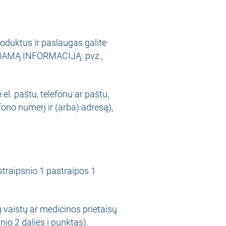
ktus ir paslaugas galite
IKIAMĄ INFORMACIJĄ: pvz.,
. paštu, telefonu ar paštu,
fono numerį ir (arba) adresą),
traipsnio 1 pastraipos 1
 vaistų ar medicinos prietaisų
nio 2 dalies i punktas).