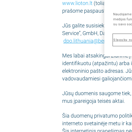
www.lioton.lt
(toliau – intern
prašome paspausti šią nuoro
Naudojame s
medijos funk
Jūs galite susisiekti su mūsų
su savo soc
Service”, GmbH, Datenschutzbea
dpo.lithuania@berlin-chemie
Slapukų n
Mes labai atsakingai žiūrime 
identifikuotu (atpažintu) arba
elektroninio pašto adresas. 
vadovaudamiesi galiojančiom
Jūsų duomenis saugome tiek, ki
mus įpareigoja teisės aktai.
Šia duomenų privatumo politik
interneto svetainėje metu ir 
Šis internetinis pranešimas nė