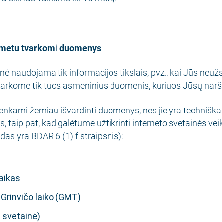
o metu tvarkomi duomenys
nė naudojama tik informacijos tikslais, pvz., kai Jūs neuž
varkome tik tuos asmeninius duomenis, kuriuos Jūsų narš
nkami žemiau išvardinti duomenys, nes jie yra techniškai re
, taip pat, kad galėtume užtikrinti interneto svetainės v
ndas yra BDAR 6 (1) f straipsnis):
aikas
Grinvičo laiko (GMT)
i svetainė)