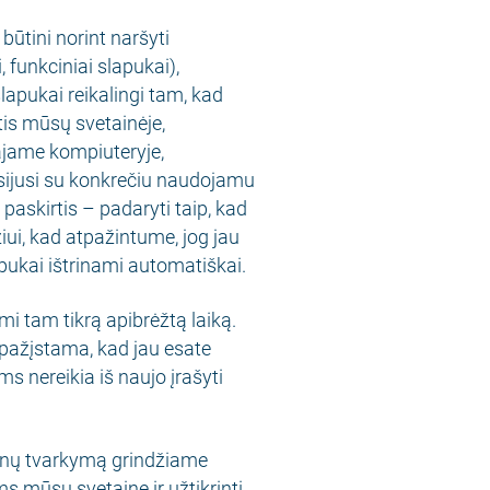
būtini norint naršyti
i, funkciniai slapukai),
slapukai reikalingi tam, kad
tis mūsų svetainėje,
majame kompiuteryje,
sijusi su konkrečiu naudojamu
 paskirtis – padaryti taip, kad
i, kad atpažintume, jog jau
pukai ištrinami automatiškai.
i tam tikrą apibrėžtą laiką.
pažįstama, kad jau esate
ms nereikia iš naujo įrašyti
menų tvarkymą grindžiame
ms mūsų svetainę ir užtikrinti