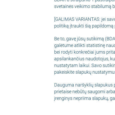
svetainės veikimo stabilumą 
[GALIMAS VARIANTAS: jei savo 
politiką įtraukti šią papildomą
Be to, gavę jūsų sutikimą (BDA
galėtume atlikti statistinę na
bei rodyti konkrečiai jums pri
apsilankančius naudotojus, kur
nustatytam laikui. Savo sutiki
pakeiskite slapukų nustatymu
Dauguma naršyklių slapukus pr
prietaise nebūtų saugomi arba
įrenginys nepriima slapukų, ga