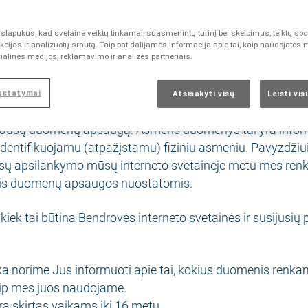
eto svetainė) valdytojas. Norėdami išsamesnės informacij
dą
https://www.berlin-chemie.lt/lt-lt/
.
lapukus, kad svetainė veiktų tinkamai, suasmenintų turinį bei skelbimus, teiktų soc
cijas ir analizuotų srautą. Taip pat dalijamės informacija apie tai, kaip naudojatės
 duomenų apsaugos pareigūnu šiais kontaktais: “A. Menar
ialinės medijos, reklamavimo ir analizės partneriais.
uftragter, Glienicker Weg 125, 12489 Berlynas, arba išsiųs
.com
ustatymai
Atsisakyti visų
Leisti vi
į Jūsų duomenų apsaugą. Asmens duomenys tai yra informa
 identifikuojamu (atpažįstamu) fiziniu asmeniu. Pavyzdžiui
Jūsų apsilankymo mūsų interneto svetainėje metu mes r
is duomenų apsaugos nuostatomis.
ek tai būtina Bendrovės interneto svetainės ir susijusių p
a norime Jus informuoti apie tai, kokius duomenis renk
kaip mes juos naudojame.
ra skirtas vaikams iki 16 metų.