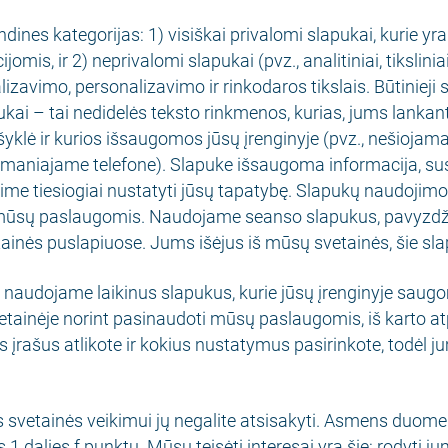
dines kategorijas: 1) visiškai privalomi slapukai, kurie yra 
jomis, ir 2) neprivalomi slapukai (pvz., analitiniai, tikslinia
izavimo, personalizavimo ir rinkodaros tikslais. Būtinieji 
ukai – tai nedidelės teksto rinkmenos, kurias, jums lankan
yklė ir kurios išsaugomos jūsų įrenginyje (pvz., nešioja
šmaniajame telefone). Slapuke išsaugoma informacija, su
alime tiesiogiai nustatyti jūsų tapatybę. Slapukų naudojimo
 mūsų paslaugomis. Naudojame seanso slapukus, pavyzdžiu
ainės puslapiuose. Jums išėjus iš mūsų svetainės, šie sla
naudojame laikinus slapukus, kurie jūsų įrenginyje saugom
tainėje norint pasinaudoti mūsų paslaugomis, iš karto at
 įrašus atlikote ir kokius nustatymus pasirinkote, todėl ju
s svetainės veikimui jų negalite atsisakyti. Asmens duo
1 dalies f punktu. Mūsų teisėti interesai yra šie: rodyti ju