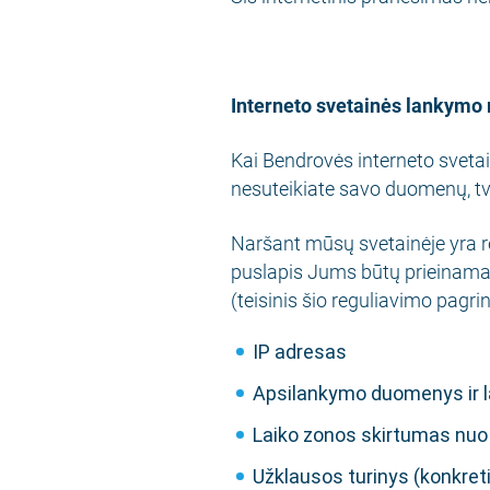
Interneto svetainės lankym
Kai Bendrovės interneto svetai
nesuteikiate savo duomenų, t
Naršant mūsų svetainėje yra re
puslapis Jums būtų prieinamas
(teisinis šio reguliavimo pagri
IP adresas
Apsilankymo duomenys ir l
Laiko zonos skirtumas nuo 
Užklausos turinys (konkret