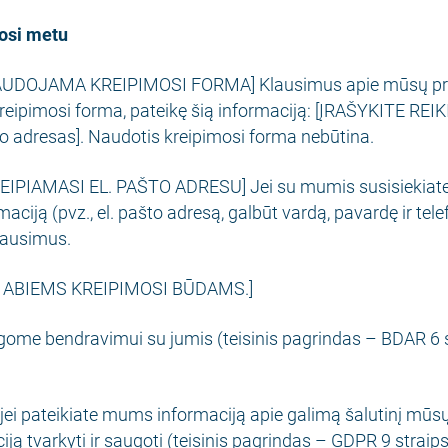
osi metu
UDOJAMA KREIPIMOSI FORMA] Klausimus apie mūsų produ
reipimosi forma, pateikę šią informaciją: [ĮRAŠYKITE RE
što adresas]. Naudotis kreipimosi forma nebūtina.
PIAMASI EL. PAŠTO ADRESU] Jei su mumis susisiekiate el
ciją (pvz., el. pašto adresą, galbūt vardą, pavardę ir tele
lausimus.
I ABIEMS KREIPIMOSI BŪDAMS.]
gome bendravimui su jumis (teisinis pagrindas – BDAR 6 s
jei pateikiate mums informaciją apie galimą šalutinį mūsų
iją tvarkyti ir saugoti (teisinis pagrindas – GDPR 9 straips