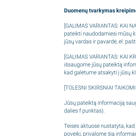
Duomenų tvarkymas kreipim
[GALIMAS VARIANTAS: KAI NA
pateikti naudodamiesi mūsų k
jūsų vardas ir pavardė, el. pa
[GALIMAS VARIANTAS: KAI KREI
išsaugome jūsų pateiktą informa
kad galėtume atsakyti į jūsų k
[TOLESNI SKIRSNIAI TAIKOM
Jūsų pateiktą informaciją sau
dalies f punktas).
Teisės aktuose nustatyta, kad 
poveikį, privalome šią informac