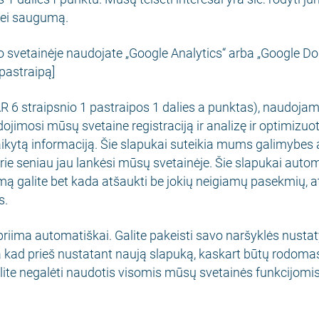
bei saugumą.
svetainėje naudojate „Google Analytics“ arba „Google Dou
 pastraipą]
R 6 straipsnio 1 pastraipos 1 dalies a punktas), naudojame
udojimosi mūsų svetaine registraciją ir analizę ir optimizu
taikytą informaciją. Šie slapukai suteikia mums galimybes 
ie seniau jau lankėsi mūsų svetainėje. Šie slapukai autom
mą galite bet kada atšaukti be jokių neigiamų pasekmių, at
s.
iima automatiškai. Galite pakeisti savo naršyklės nustat
 kad prieš nustatant naują slapuką, kaskart būtų rodomas 
lite negalėti naudotis visomis mūsų svetainės funkcijomis