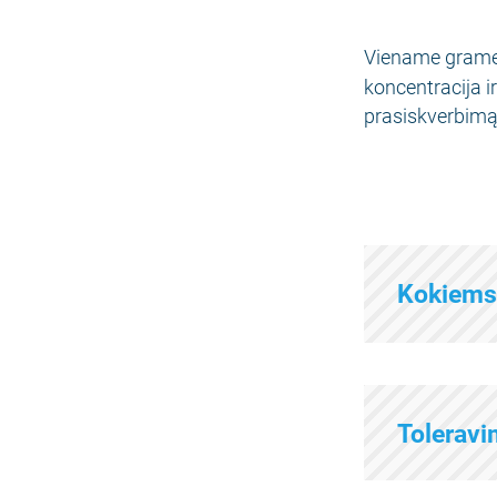
Viename gram
koncentracija i
prasiskverbimą p
Kokiems
Tolerav