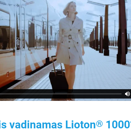
jis vadinamas Lioton
1000
®