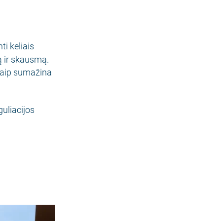
ti keliais
ą ir skausmą.
taip sumažina
guliacijos