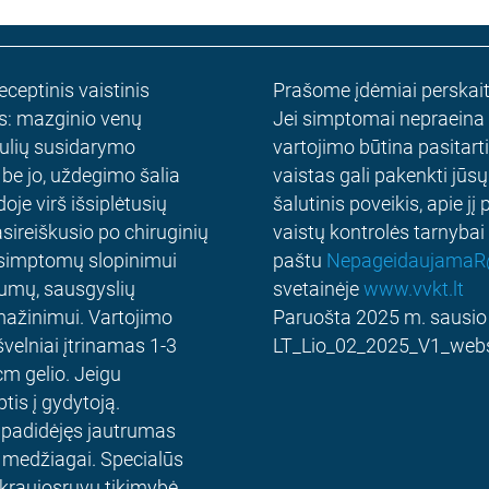
ceptinis vaistinis
Prašome įdėmiai perskaityt
as: mazginio venų
Jei simptomai nepraeina ar
ešulių susidarymo
vartojimo būtina pasitart
be jo, uždegimo šalia
vaistas gali pakenkti jūsų
je virš išsiplėtusių
šalutinis poveikis, apie jį
sireiškusio po chiruginių
vaistų kontrolės tarnybai
ų simptomų slopinimui
paštu
NepageidaujamaR@
raumų, sausgyslių
svetainėje
www.vvkt.lt
mažinimui. Vartojimo
Paruošta 2025 m. sausi
švelniai įtrinamas 1-3
LT_Lio_02_2025_V1_webs
cm gelio. Jeigu
tis į gydytoją.
a padidėjęs jautrumas
on medžiagai. Specialūs
 kraujosruvų tikimybė,