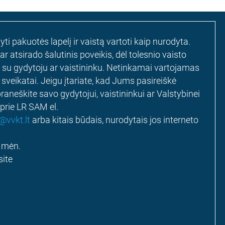
i pakuotės lapelį ir vaistą vartoti kaip nurodyta.
 atsirado šalutinis poveikis, dėl tolesnio vaisto
i su gydytoju ar vaistininku. Netinkamai vartojamas
 sveikatai. Jeigu įtariate, kad Jums pasireiškė
 praneškite savo gydytojui, vaistininkui ar Valstybinei
 prie LR SAM el.
vvkt.lt
arba kitais būdais, nurodytais jos interneto
o mėn.
ite