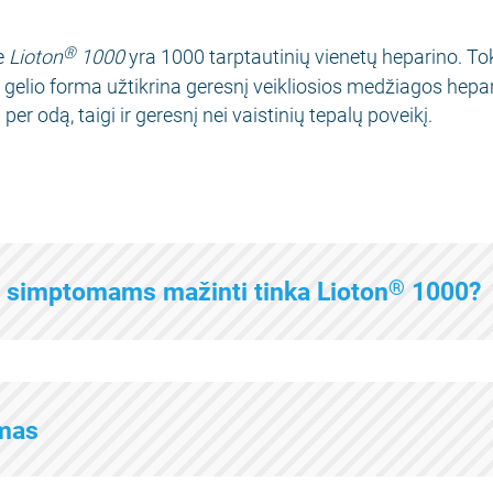
®
e
Lioton
1000
yra 1000 tarptautinių vienetų heparino. Tok
r gelio forma užtikrina geresnį veikliosios medžiagos hepa
er odą, taigi ir geresnį nei vaistinių tepalų poveikį.
®
 simptomams mažinti tinka Lioton
1000?
imas