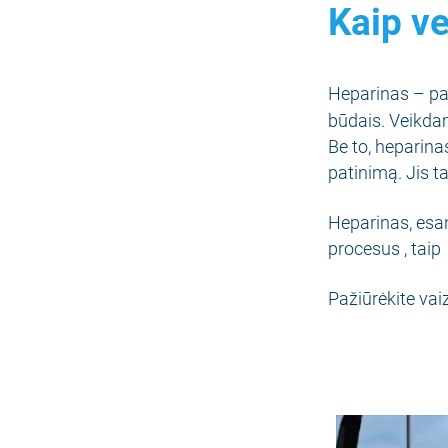
Kaip ve
Heparinas – p
būdais. Veikdam
Be to, heparin
patinimą. Jis t
Heparinas, esan
procesus , tai
Pažiūrėkite vai
Video
Player