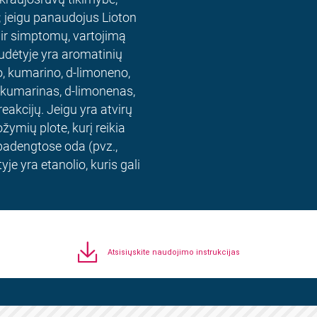
o; jeigu panaudojus Lioton
 ir simptomų, vartojimą
sudėtyje yra aromatinių
io, kumarino, d-limoneno,
lis, kumarinas, d-limonenas,
 reakcijų. Jeigu yra atvirų
žymių plote, kurį reikia
epadengtose oda (pvz.,
je yra etanolio, kuris gali
Atsisiųskite naudojimo instrukcijas