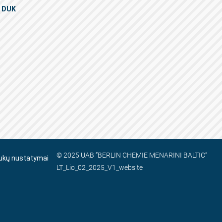
DUK
© 2025 UAB “BERLIN CHEMIE MENARINI BALTIC”
ukų nustatymai
LT_Lio_02_2025_V1_website