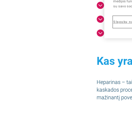
medijos funk
Kas yra 
su savo soc
Kaip vei
Slapukų n
Kodėl ji
Kas yr
Heparinas – tai
kaskados proce
mažinantį povei