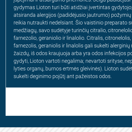
gydymas Lioton turi būti atidžiai įvertintas gydytoj
atsiranda alergijos (padidėjusio jautrumo) požymių
reikia nutraukti nedelsiant. Šio vaistinio preparato 
medžiagų, savo sudėtyje turinčių citralio, citronelol
farnezolio, geraniolio ir linalolio. Citralis, citronelo
farnezolis, geraniolis ir linalolis gali sukelti alerginių
žaizdų, iš odos kraujuoja arba yra odos infekcijos po
gydyti, Lioton vartoti negalima; nevartoti srityse, n
lyties organų, burnos ertmės gleivinės). Lioton sudėty
sukelti deginimo pojūtį ant pažeistos odos.