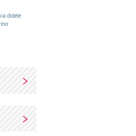
ia didelė
rino