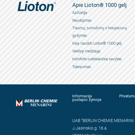
Apie Lioton® 1000 gelį
Apžvalga
Naudojimas
Traumų, sumušimų ir kraujosruvų
gydymas
Kaip naudoti Lioton® 1000 gelį
Veiklioji medžiaga
Komforto suteikiančios savybės
Toleravimas
Informacija
Privatum
puslapio žymoje
UAB “BERLIN CHEMIE MENARINI 
J.Jasinskio g. 16 a