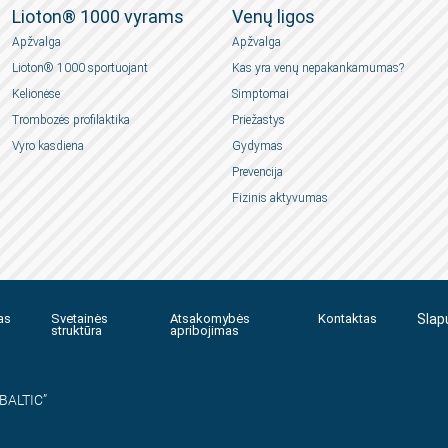
Lioton® 1000 vyrams
Venų ligos
Apžvalga
Apžvalga
Lioton® 1000 sportuojant
Kas yra venų nepakankamumas?
Kelionėse
Simptomai
Trombozės profilaktika
Priežastys
Vyro kasdiena
Gydymas
Prevencija
Fizinis aktyvumas
as
Svetainės
Atsakomybės
Kontaktas
Slap
struktūra
apribojimas
BALTIC”