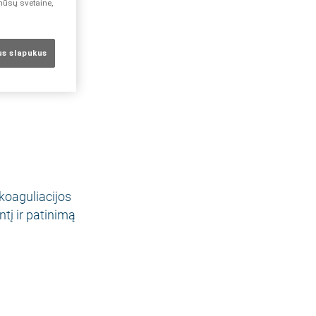
 mūsų svetaine,
sus slapukus
 koaguliacijos
tį ir patinimą