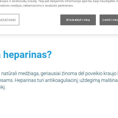
cijas ir analizuotų srautą. Taip pat dalijamės informacija apie tai, kaip naudojatės
heparinas?
ialinės medijos, reklamavimo ir analizės partneriais.
kia heparinas?
ustatymai
Atsisakyti visų
Leisti vi
®
s vadinamas Lioton
1000?
a heparinas?
 natūrali medžiaga, geriausiai žinoma dėl poveikio kraujo
sams. Heparinas turi antikoaguliacinį, uždegimą malšinan
kį.