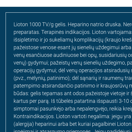
Lioton 1000 TV/g gelis. Heparino natrio druska. Nere
preparatas. Terapinės indikacijos. Lioton vartojam
išsiplėtimo ir jo sukeliamų komplikacijų (kraujo kr
pažeistose venose esant jų sienelių uždegimui arba 
venų esančiuose audiniuose bei opų, susidariusių odo
venų) gydymui; pažeistų venų sienelių uždegimo, pa
operacijų gydymui; dėl venų operacijos atsiradusi
(pvz., mėlynių, patinimo); dėl sąnarių ir raumenų t
patempimo atsirandančio patinimo ir kraujosrūvų 
būdas: gelis tepamas ant odos pažeistoje vietoje ir 
kartus per parą. Iš tūbelės patartina išspausti 3-10 
simptomai pasunkėjo arba nepalengvėjo, reikia kreip
Kontraindikacijos. Lioton vartoti negalima: jeigu yr
(alergija) heparinui arba bet kuriai pagalbinei Liot
įspėjimai ir atsargumo priemonės. Jeigu padidėjusi