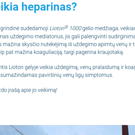
ikia heparinas?
®
agrindinė sudedamoji
Lioton
1000
gelio medžiaga, veikian
as uždegimo mediatorius, jis gali palengvinti sudirginim
as mažina skysčio nutekėjimą iš uždegimo apimtų venų ir 
aip pat mažina koaguliaciją, taigi pagerina kraujotaką.
tis Lioton gelyje veikia uždegimą, venų pralaidumą ir koa
p sumažindamas paviršinių venų ligų simptomus.
zdo įrašą apie jo veikimą!