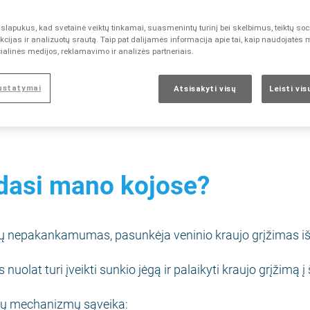
asi mano kojose?
lapukus, kad svetainė veiktų tinkamai, suasmenintų turinį bei skelbimus, teiktų soc
cijas ir analizuotų srautą. Taip pat dalijamės informacija apie tai, kaip naudojatės
ialinės medijos, reklamavimo ir analizės partneriais.
nių venų nepakankamumas
rikozė
ustatymai
Atsisakyti visų
Leisti vi
dasi mano kojose?
ų nepakankamumas, pasunkėja veninio kraujo grįžimas iš k
nuolat turi įveikti sunkio jėgą ir palaikyti kraujo grįžimą į 
ių mechanizmų sąveika: