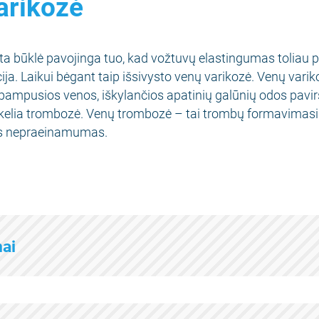
arikozė
a būklė pavojinga tuo, kad vožtuvų elastingumas toliau pr
cija. Laikui bėgant taip išsivysto venų varikozė. Venų varik
išpampusios venos, iškylančios apatinių galūnių odos pavir
 kelia trombozė. Venų trombozė – tai trombų formavimasis
is nepraeinamumas.
mai