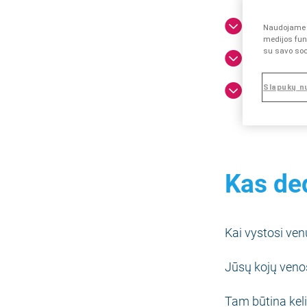
Kas ded
Naudojame s
medijos funk
su savo soc
Pavirši
Venų va
Slapukų n
Kas de
Kai vystosi ven
Jūsų kojų venos 
Tam būtina kel