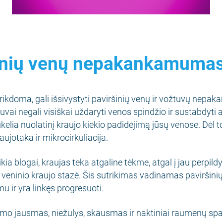
inių venų nepakankamuma
rikdoma, gali išsivystyti paviršinių venų ir vožtuvų nep
vai negali visiškai uždaryti venos spindžio ir sustabdyti 
kelia nuolatinį kraujo kiekio padidėjimą jūsų venose. Dėl t
aujotaka ir mikrocirkuliacija.
kia blogai, kraujas teka atgaline tėkme, atgal į jau perpild
veninio kraujo stazė. Šis sutrikimas vadinamas paviršini
ir yra linkęs progresuoti.
mo jausmas, niežulys, skausmas ir naktiniai raumenų sp