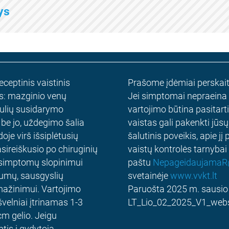
tys
ceptinis vaistinis
Prašome įdėmiai perskaityt
as: mazginio venų
Jei simptomai nepraeina ar
ešulių susidarymo
vartojimo būtina pasitart
be jo, uždegimo šalia
vaistas gali pakenkti jūsų
je virš išsiplėtusių
šalutinis poveikis, apie jį
sireiškusio po chiruginių
vaistų kontrolės tarnybai
ų simptomų slopinimui
paštu
NepageidaujamaR@
raumų, sausgyslių
svetainėje
www.vvkt.lt
mažinimui. Vartojimo
Paruošta 2025 m. sausi
švelniai įtrinamas 1-3
LT_Lio_02_2025_V1_webs
cm gelio. Jeigu
tis į gydytoją.