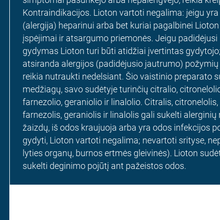
Kontraindikacijos. Lioton vartoti negalima: jeigu yr
(alergija) heparinui arba bet kuriai pagalbinei Liot
įspėjimai ir atsargumo priemonės. Jeigu padidėjusi
gydymas Lioton turi būti atidžiai įvertintas gydytoj
atsiranda alergijos (padidėjusio jautrumo) požymių
reikia nutraukti nedelsiant. Šio vaistinio preparato 
medžiagų, savo sudėtyje turinčių citralio, citronelol
farnezolio, geraniolio ir linalolio. Citralis, citronelo
farnezolis, geraniolis ir linalolis gali sukelti alerginių
žaizdų, iš odos kraujuoja arba yra odos infekcijos po
gydyti, Lioton vartoti negalima; nevartoti srityse, n
lyties organų, burnos ertmės gleivinės). Lioton sudėty
sukelti deginimo pojūtį ant pažeistos odos.