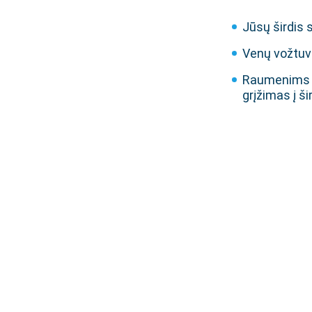
Jūsų širdis 
Venų vožtuva
Raumenims su
grįžimas į šir