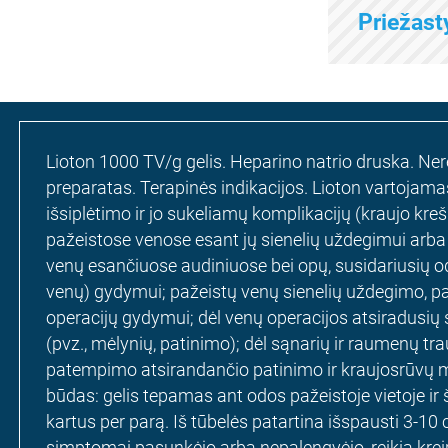
Priežas
Lioton 1000 TV/g gelis. Heparino natrio druska. Nere
preparatas. Terapinės indikacijos. Lioton vartojam
išsiplėtimo ir jo sukeliamų komplikacijų (kraujo kr
pažeistose venose esant jų sienelių uždegimui arba 
venų esančiuose audiniuose bei opų, susidariusių odo
venų) gydymui; pažeistų venų sienelių uždegimo, pa
operacijų gydymui; dėl venų operacijos atsiradusi
(pvz., mėlynių, patinimo); dėl sąnarių ir raumenų t
patempimo atsirandančio patinimo ir kraujosrūvų 
būdas: gelis tepamas ant odos pažeistoje vietoje ir 
kartus per parą. Iš tūbelės patartina išspausti 3-10 
simptomai pasunkėjo arba nepalengvėjo, reikia kreip