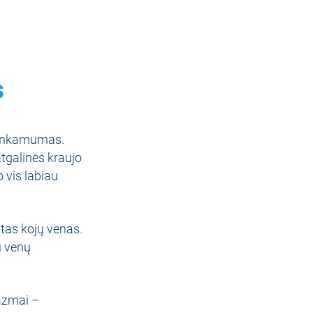
s
akankamumas.
atgalinės kraujo
o vis labiau
ytas kojų venas.
ų venų
azmai –