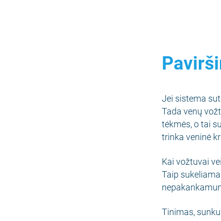
Pavirš
Jei sistema sut
Tada venų vožtu
tėkmės, o tai su
trinka veninė kr
Kai vožtuvai vei
Taip sukeliama 
nepakankamumu 
Tinimas, sunku