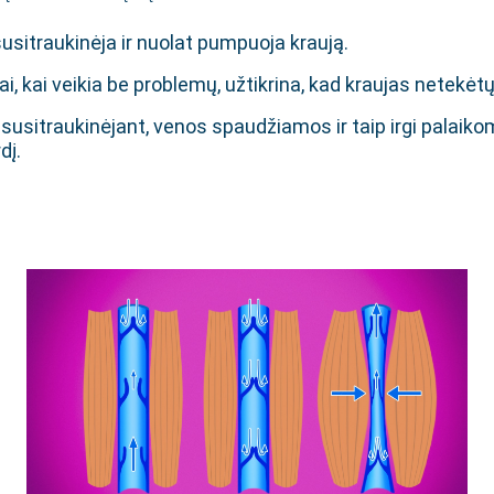
susitraukinėja ir nuolat pumpuoja kraują.
i, kai veikia be problemų, užtikrina, kad kraujas netekėtų
sitraukinėjant, venos spaudžiamos ir taip irgi palaiko
dį.