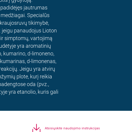
a padidėjęs jautrumas
on medžiagai. Specialūs
 kraujosruvų tikimybė,
o; jeigu panaudojus Lioton
 ir simptomų, vartojimą
sudėtyje yra aromatinių
io, kumarino, d-limoneno,
lis, kumarinas, d-limonenas,
 reakcijų. Jeigu yra atvirų
žymių plote, kurį reikia
epadengtose oda (pvz.,
je yra etanolio, kuris gali
Atsisiųskite naudojimo instrukcijas