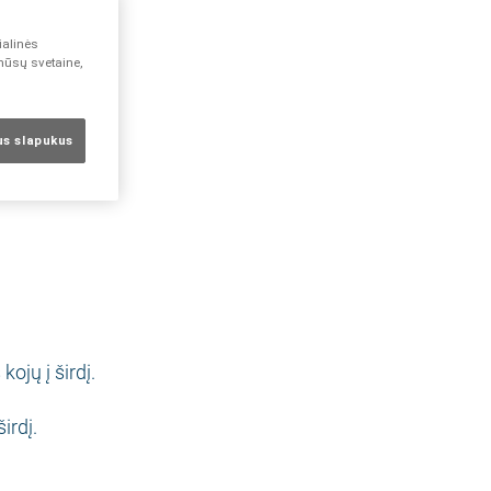
ialinės
 mūsų svetaine,
sus slapukus
ojų į širdį.
širdį.