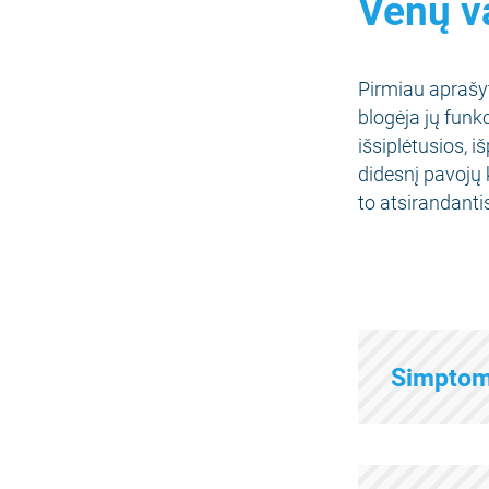
Venų v
Pirmiau aprašyt
blogėja jų funk
išsiplėtusios, 
didesnį pavojų
to atsirandant
Simpto