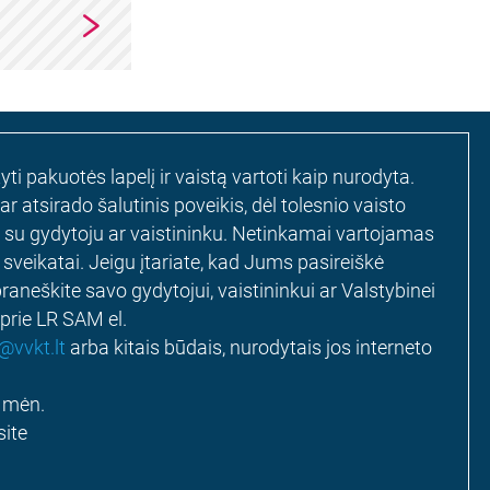
i pakuotės lapelį ir vaistą vartoti kaip nurodyta.
 atsirado šalutinis poveikis, dėl tolesnio vaisto
i su gydytoju ar vaistininku. Netinkamai vartojamas
 sveikatai. Jeigu įtariate, kad Jums pasireiškė
 praneškite savo gydytojui, vaistininkui ar Valstybinei
 prie LR SAM el.
vvkt.lt
arba kitais būdais, nurodytais jos interneto
o mėn.
ite