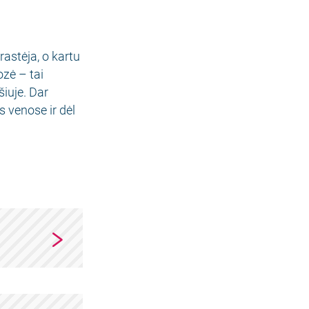
astėja, o kartu
ozė – tai
šiuje. Dar
 venose ir dėl