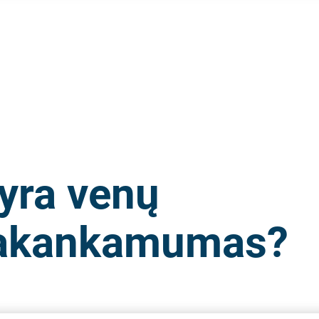
yra venų
akankamumas?